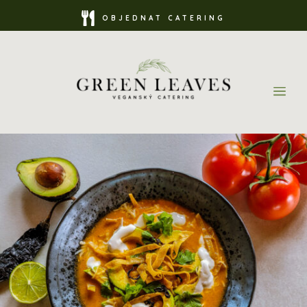

OBJEDNAT CATERING
a