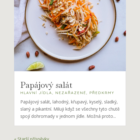
Papájový salát
HLAVNÍ JÍDLA
,
NEZAŘAZENÉ
,
PŘEDKRMY
Papájový salát, lahodný, křupavý, kyselý, sladký,
slaný a pikantní. Miluji když se všechny tyto chutě
spojí dohromady v jednom jídle. Možná proto...
« Starší příspěvky