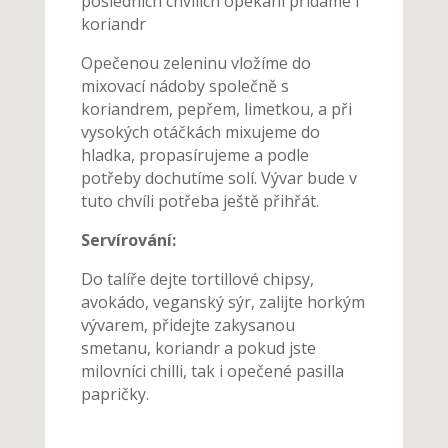
posledních chvílích opékání přidáme i
koriandr
Opečenou zeleninu vložíme do
mixovací nádoby společně s
koriandrem, pepřem, limetkou, a při
vysokých otáčkách mixujeme do
hladka, propasírujeme a podle
potřeby dochutíme solí. Vývar bude v
tuto chvíli potřeba ještě přihřát.
Servírování:
Do talíře dejte tortillové chipsy,
avokádo, veganský sýr, zalijte horkým
vývarem, přidejte zakysanou
smetanu, koriandr a pokud jste
milovníci chilli, tak i opečené pasilla
papričky.