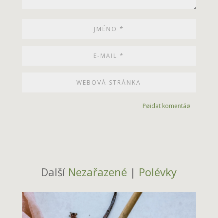
Pøidat komentáø
Další
Nezařazené
|
Polévky