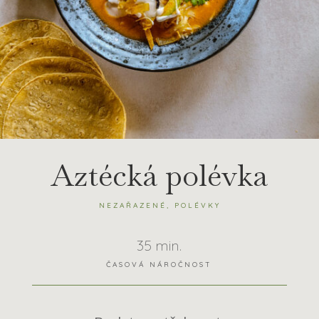
Aztécká polévka
NEZAŘAZENÉ
,
POLÉVKY
35 min.
ČASOVÁ NÁROČNOST