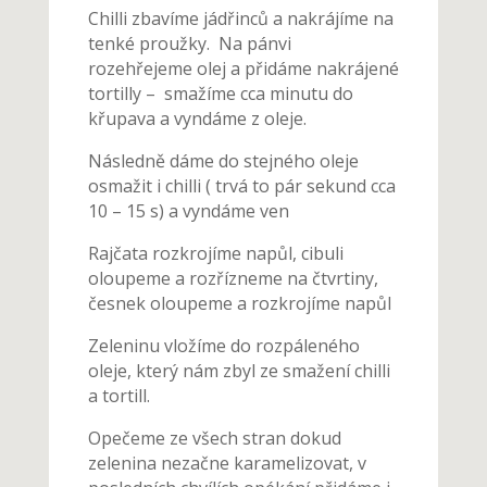
Chilli zbavíme jádřinců a nakrájíme na
tenké proužky. Na pánvi
rozehřejeme olej a přidáme nakrájené
tortilly – smažíme cca minutu do
křupava a vyndáme z oleje.
Následně dáme do stejného oleje
osmažit i chilli ( trvá to pár sekund cca
10 – 15 s) a vyndáme ven
Rajčata rozkrojíme napůl, cibuli
oloupeme a rozřízneme na čtvrtiny,
česnek oloupeme a rozkrojíme napůl
Zeleninu vložíme do rozpáleného
oleje, který nám zbyl ze smažení chilli
a tortill.
Opečeme ze všech stran dokud
zelenina nezačne karamelizovat, v