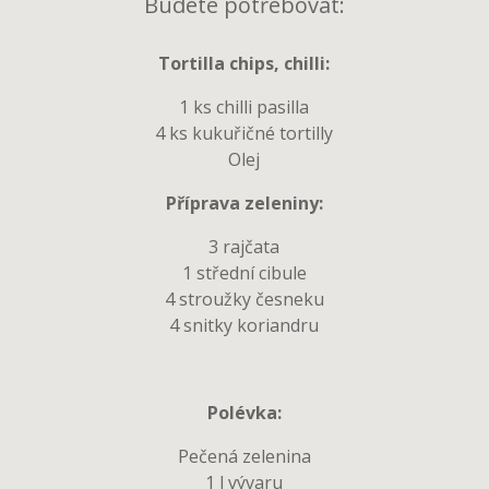
Budete potřebovat:
Tortilla chips, chilli:
1 ks chilli pasilla
4 ks kukuřičné tortilly
Olej
Příprava zeleniny:
3 rajčata
1 střední cibule
4 stroužky česneku
4 snitky koriandru
Polévka:
Pečená zelenina
1 l vývaru